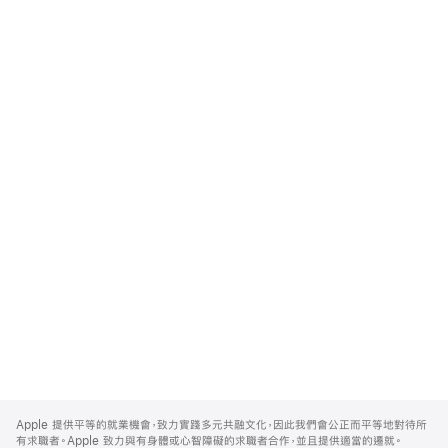
Apple
Footer
Apple 提供平等的就業機會，致力實踐多元共融文化，因此我們會公正而平等地對待所
有求職者。Apple 致力與有身體或心智障礙的求職者合作，並且提供適當的遷就。