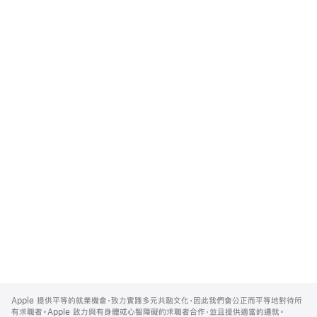
Apple
Footer
Apple 提供平等的就業機會，致力實踐多元共融文化，因此我們會公正而平等地對待所
有求職者。Apple 致力與有身體或心智障礙的求職者合作，並且提供適當的遷就。