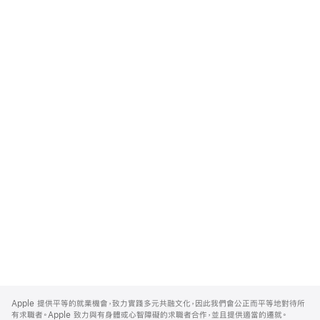
Apple
Footer
Apple 提供平等的就業機會，致力實踐多元共融文化，因此我們會公正而平等地對待所
有求職者。Apple 致力與有身體或心智障礙的求職者合作，並且提供適當的遷就。