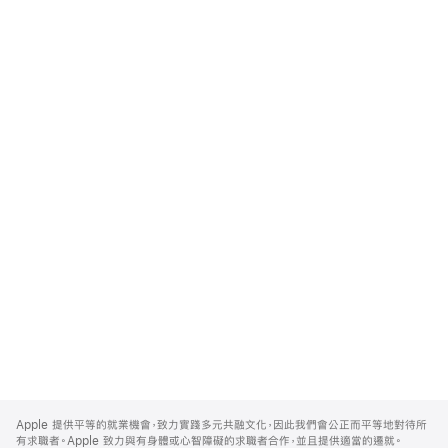
Apple
Footer
Apple 提供平等的就業機會，致力實踐多元共融文化，因此我們會公正而平等地對待所
有求職者。Apple 致力與有身體或心智障礙的求職者合作，並且提供適當的遷就。