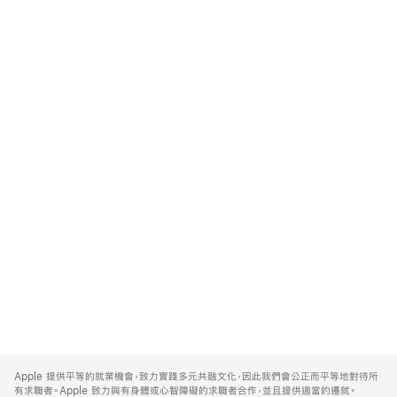
Apple
Footer
Apple 提供平等的就業機會，致力實踐多元共融文化，因此我們會公正而平等地對待所
有求職者。Apple 致力與有身體或心智障礙的求職者合作，並且提供適當的遷就。