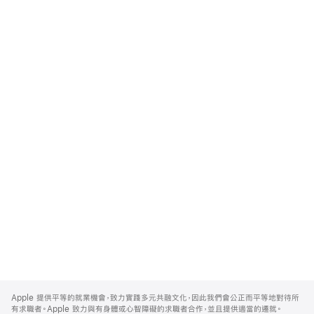
Apple
Footer
Apple 提供平等的就業機會，致力實踐多元共融文化，因此我們會公正而平等地對待所
有求職者。Apple 致力與有身體或心智障礙的求職者合作，並且提供適當的遷就。