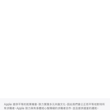
Apple
Footer
Apple 提供平等的就業機會，致力實踐多元共融文化，因此我們會公正而平等地對待所
有求職者。Apple 致力與有身體或心智障礙的求職者合作，並且提供適當的遷就。