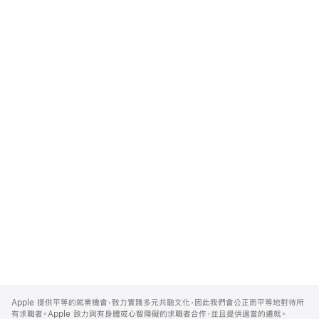
Apple
Footer
Apple 提供平等的就業機會，致力實踐多元共融文化，因此我們會公正而平等地對待所
有求職者。Apple 致力與有身體或心智障礙的求職者合作，並且提供適當的遷就。