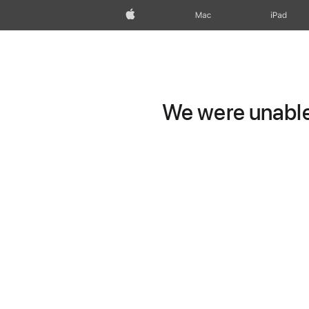
Apple
Mac
iPad
We were unable 