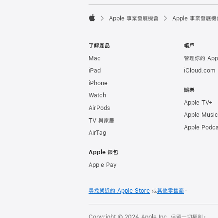

Apple 事業發展機會
Apple 事業發展機
Apple
了解產品
帳戶
Mac
管理你的 Appl
iPad
iCloud.com
iPhone
娛樂
Watch
Apple TV+
AirPods
Apple Music
TV 與家居
Apple Podca
AirTag
Apple 銀包
Apple Pay
尋找就近的 Apple Store
或
其他零售商
。
Copyright © 2024 Apple Inc. 保留一切權利。