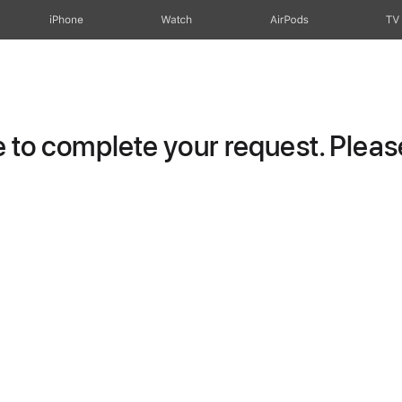
iPhone
Watch
AirPods
TV
to complete your request. Please 