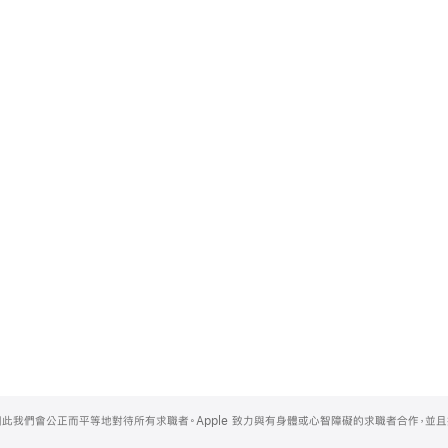
，因此我們會公正而平等地對待所有求職者。Apple 致力與有身體或心智障礙的求職者合作，並