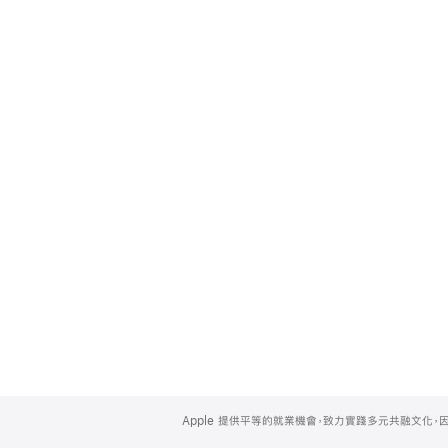
Apple
Footer
Apple 提供平等的就業機會，致力實踐多元共融文化