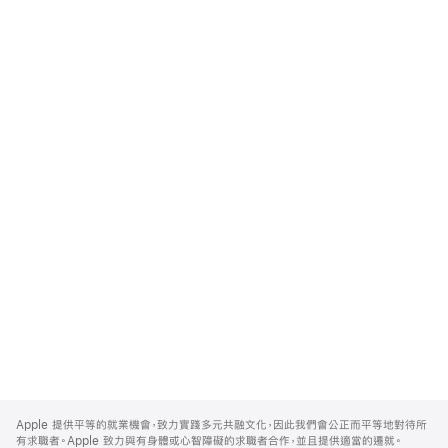
Apple
Footer
Apple 提供平等的就業機會，致力實踐多元共融文化，因此我們會公正而平等地對待所
有求職者。Apple 致力與有身體或心智障礙的求職者合作，並且提供適當的遷就。