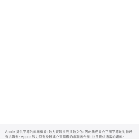
Apple
Footer
Apple 提供平等的就業機會，致力實踐多元共融文化，因此我們會公正而平等地對待所
有求職者。Apple 致力與有身體或心智障礙的求職者合作，並且提供適當的遷就。