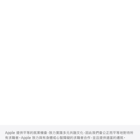
Apple
Footer
Apple 提供平等的就業機會，致力實踐多元共融文化，因此我們會公正而平等地對待所
有求職者。Apple 致力與有身體或心智障礙的求職者合作，並且提供適當的遷就。