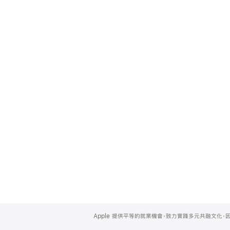
Apple
Footer
Apple 提供平等的就業機會，致力實踐多元共融文化