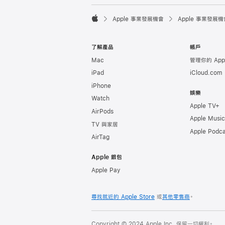

Apple 事業發展機會
Apple 事業發展機
Apple
了解產品
帳戶
Mac
管理你的 Appl
iPad
iCloud.com
iPhone
娛樂
Watch
Apple TV+
AirPods
Apple Music
TV 與家居
Apple Podca
AirTag
Apple 銀包
Apple Pay
尋找就近的 Apple Store
或
其他零售商
。
Copyright © 2024 Apple Inc. 保留一切權利。