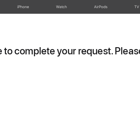
iPhone
Watch
AirPods
TV
to complete your request. Please 