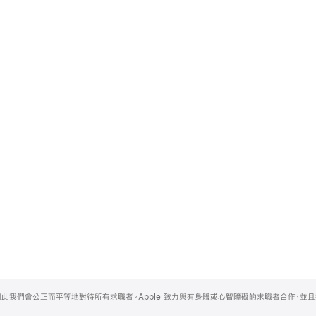
，因此我們會公正而平等地對待所有求職者。Apple 致力與有身體或心智障礙的求職者合作，並