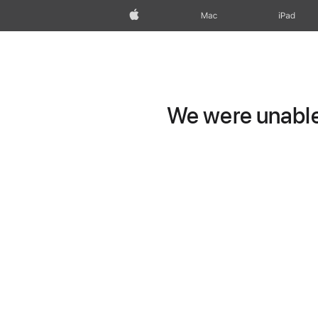
Apple
Mac
iPad
We were unable 