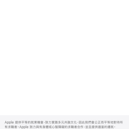
Apple
Footer
Apple 提供平等的就業機會，致力實踐多元共融文化，因此我們會公正而平等地對待所
有求職者。Apple 致力與有身體或心智障礙的求職者合作，並且提供適當的遷就。