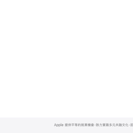
Apple
Footer
Apple 提供平等的就業機會，致力實踐多元共融文化