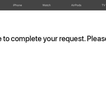
iPhone
Watch
AirPods
TV
to complete your request. Please 