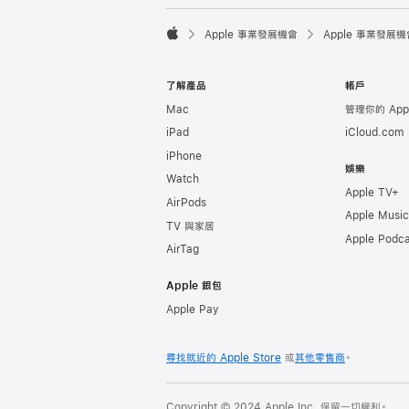

Apple 事業發展機會
Apple 事業發展機
Apple
了解產品
帳戶
Mac
管理你的 Appl
iPad
iCloud.com
iPhone
娛樂
Watch
Apple TV+
AirPods
Apple Music
TV 與家居
Apple Podca
AirTag
Apple 銀包
Apple Pay
尋找就近的 Apple Store
或
其他零售商
。
Copyright © 2024 Apple Inc. 保留一切權利。