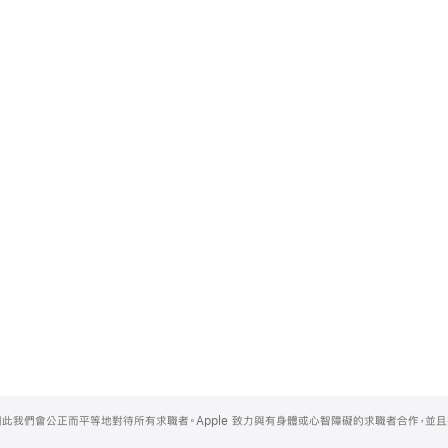
，因此我們會公正而平等地對待所有求職者。Apple 致力與有身體或心智障礙的求職者合作，並