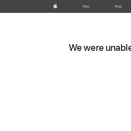
Apple
Mac
iPad
We were unable 