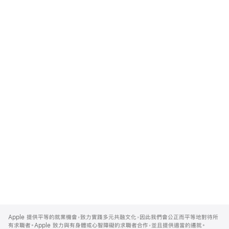
Apple
Footer
Apple 提供平等的就業機會，致力實踐多元共融文化，因此我們會公正而平等地對待所
有求職者。Apple 致力與有身體或心智障礙的求職者合作，並且提供適當的遷就。