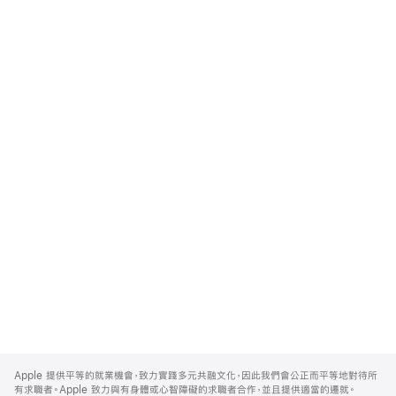
Apple
Footer
Apple 提供平等的就業機會，致力實踐多元共融文化，因此我們會公正而平等地對待所
有求職者。Apple 致力與有身體或心智障礙的求職者合作，並且提供適當的遷就。