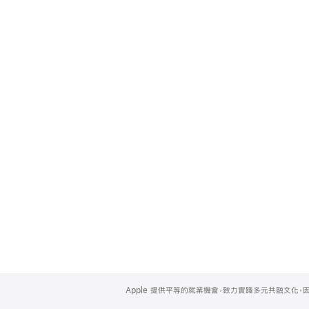
Apple
Footer
Apple 提供平等的就業機會，致力實踐多元共融文化