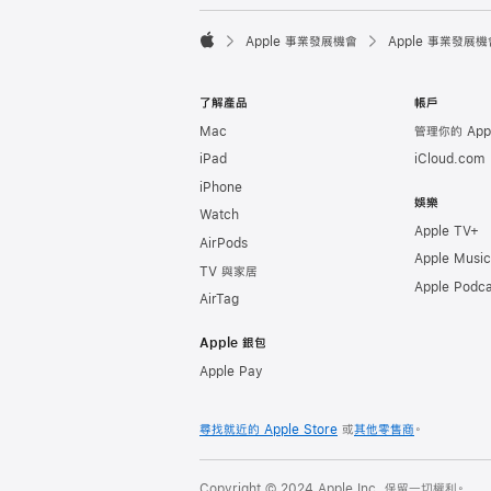

Apple 事業發展機會
Apple 事業發展機
Apple
了解產品
帳戶
Mac
管理你的 Appl
iPad
iCloud.com
iPhone
娛樂
Watch
Apple TV+
AirPods
Apple Music
TV 與家居
Apple Podca
AirTag
Apple 銀包
Apple Pay
尋找就近的 Apple Store
或
其他零售商
。
Copyright © 2024 Apple Inc. 保留一切權利。