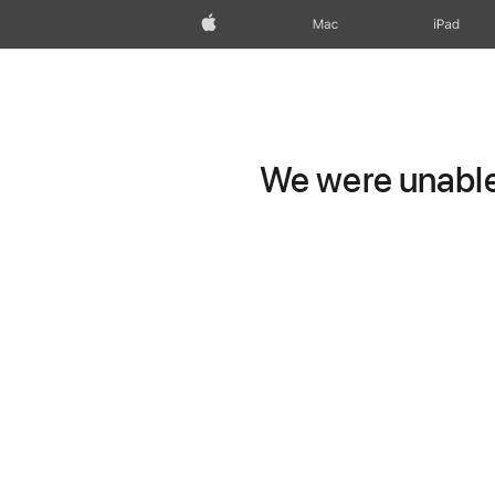
Apple
Mac
iPad
We were unable 