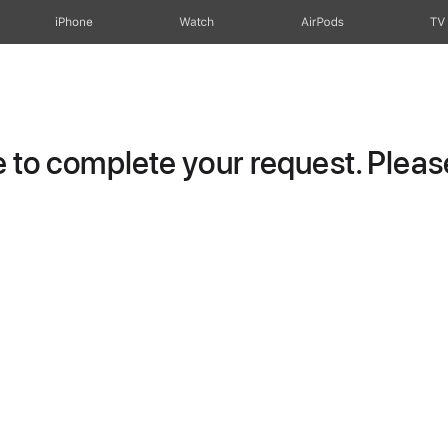
iPhone
Watch
AirPods
TV
to complete your request. Please 