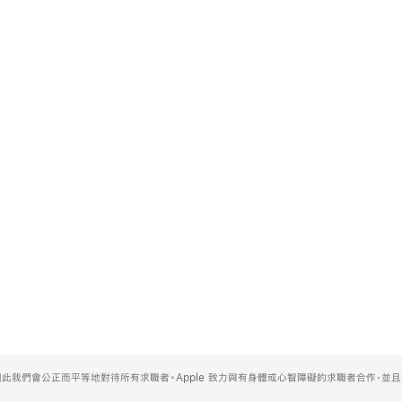
，因此我們會公正而平等地對待所有求職者。Apple 致力與有身體或心智障礙的求職者合作，並