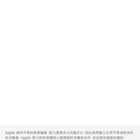
Apple
Footer
Apple 提供平等的就業機會，致力實踐多元共融文化，因此我們會公正而平等地對待所
有求職者。Apple 致力與有身體或心智障礙的求職者合作，並且提供適當的遷就。