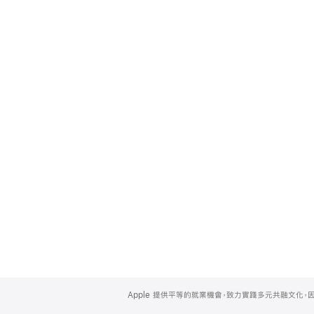
Apple
Footer
Apple 提供平等的就業機會，致力實踐多元共融文化