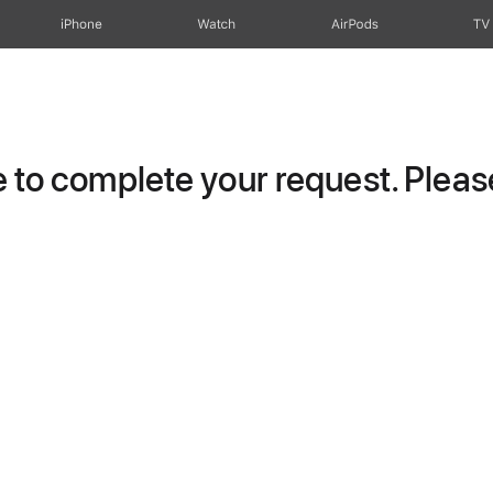
iPhone
Watch
AirPods
TV
to complete your request. Please 