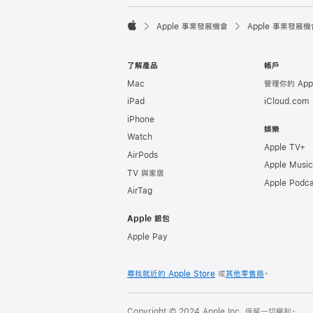

Apple 事業發展機會
Apple 事業發展機
Apple
了解產品
帳戶
Mac
管理你的 Appl
iPad
iCloud.com
iPhone
娛樂
Watch
Apple TV+
AirPods
Apple Music
TV 與家居
Apple Podca
AirTag
Apple 銀包
Apple Pay
尋找就近的 Apple Store
或
其他零售商
。
Copyright © 2024 Apple Inc. 保留一切權利。