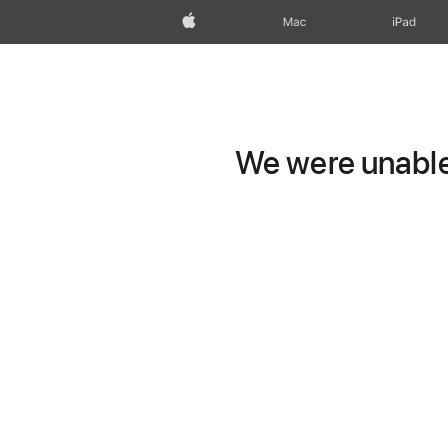
Apple
Mac
iPad
We were unable 