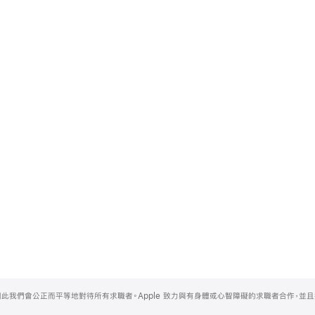
，因此我們會公正而平等地對待所有求職者。Apple 致力與有身體或心智障礙的求職者合作，並