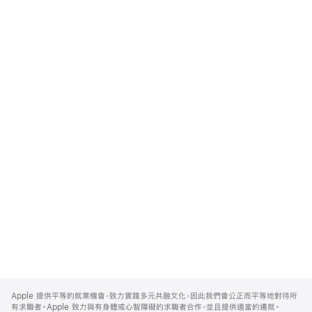
Apple
Footer
Apple 提供平等的就業機會，致力實踐多元共融文化，因此我們會公正而平等地對待所
有求職者。Apple 致力與有身體或心智障礙的求職者合作，並且提供適當的遷就。