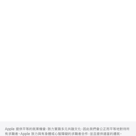
Apple
Footer
Apple 提供平等的就業機會，致力實踐多元共融文化，因此我們會公正而平等地對待所
有求職者。Apple 致力與有身體或心智障礙的求職者合作，並且提供適當的遷就。