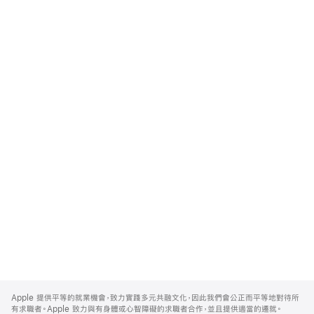
Apple
Footer
Apple 提供平等的就業機會，致力實踐多元共融文化，因此我們會公正而平等地對待所
有求職者。Apple 致力與有身體或心智障礙的求職者合作，並且提供適當的遷就。