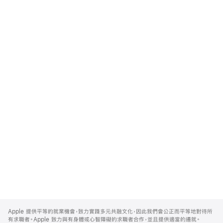
Apple
Footer
Apple 提供平等的就業機會，致力實踐多元共融文化，因此我們會公正而平等地對待所
有求職者。Apple 致力與有身體或心智障礙的求職者合作，並且提供適當的遷就。