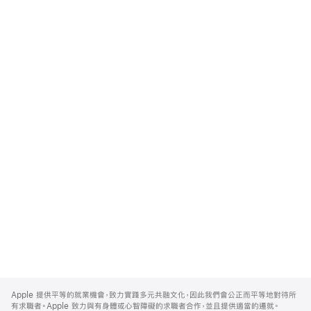
Apple
Footer
Apple 提供平等的就業機會，致力實踐多元共融文化，因此我們會公正而平等地對待所
有求職者。Apple 致力與有身體或心智障礙的求職者合作，並且提供適當的遷就。