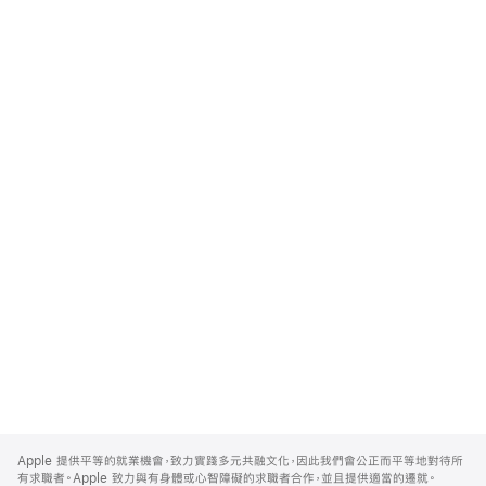
Apple
Footer
Apple 提供平等的就業機會，致力實踐多元共融文化，因此我們會公正而平等地對待所
有求職者。Apple 致力與有身體或心智障礙的求職者合作，並且提供適當的遷就。