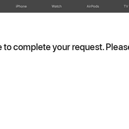
iPhone
Watch
AirPods
TV
to complete your request. Please 