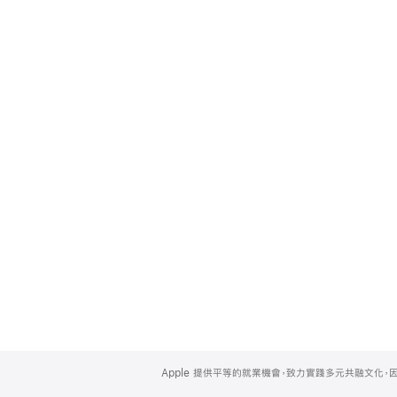
Apple
Footer
Apple 提供平等的就業機會，致力實踐多元共融文化