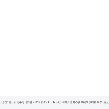
，因此我們會公正而平等地對待所有求職者。Apple 致力與有身體或心智障礙的求職者合作，並