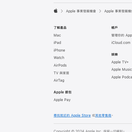

Apple 事業發展機會
Apple 事業發展機
Apple
了解產品
帳戶
Mac
管理你的 Appl
iPad
iCloud.com
iPhone
娛樂
Watch
Apple TV+
AirPods
Apple Music
TV 與家居
Apple Podca
AirTag
Apple 銀包
Apple Pay
尋找就近的 Apple Store
或
其他零售商
。
Copyright © 2024 Apple Inc. 保留一切權利。