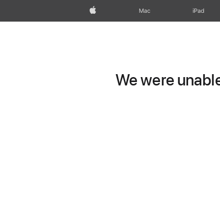
Apple
Mac
iPad
We were unable 