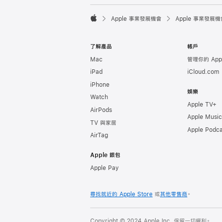

Apple 事業發展機會
Apple 事業發展機
Apple
了解產品
帳戶
Mac
管理你的 Appl
iPad
iCloud.com
iPhone
娛樂
Watch
Apple TV+
AirPods
Apple Music
TV 與家居
Apple Podca
AirTag
Apple 銀包
Apple Pay
尋找就近的 Apple Store
或
其他零售商
。
Copyright © 2024 Apple Inc. 保留一切權利。