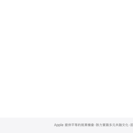
Apple
Footer
Apple 提供平等的就業機會，致力實踐多元共融文化