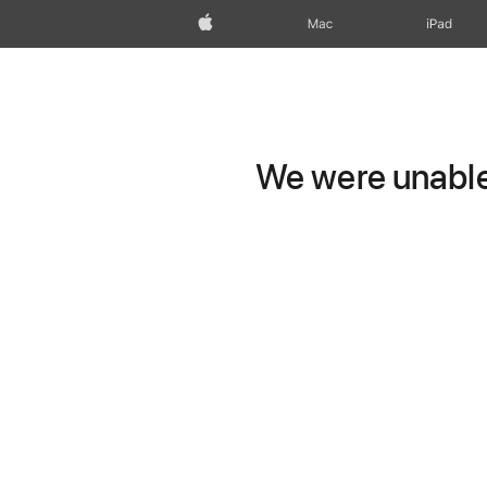
Apple
Mac
iPad
We were unable 