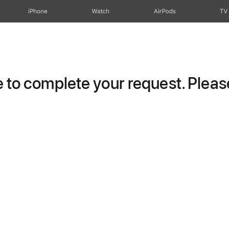
iPhone
Watch
AirPods
TV
to complete your request. Please 