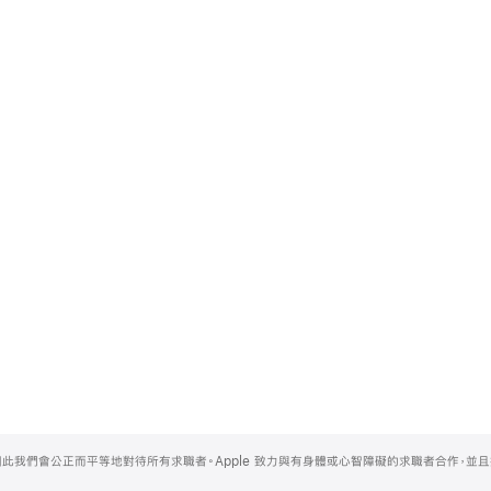
，因此我們會公正而平等地對待所有求職者。Apple 致力與有身體或心智障礙的求職者合作，並