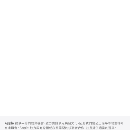
Apple
Footer
Apple 提供平等的就業機會，致力實踐多元共融文化，因此我們會公正而平等地對待所
有求職者。Apple 致力與有身體或心智障礙的求職者合作，並且提供適當的遷就。