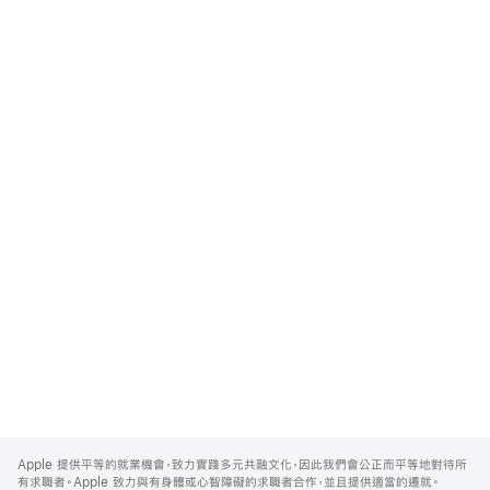
Apple
Footer
Apple 提供平等的就業機會，致力實踐多元共融文化，因此我們會公正而平等地對待所
有求職者。Apple 致力與有身體或心智障礙的求職者合作，並且提供適當的遷就。