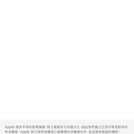
Apple
Footer
Apple 提供平等的就業機會，致力實踐多元共融文化，因此我們會公正而平等地對待所
有求職者。Apple 致力與有身體或心智障礙的求職者合作，並且提供適當的遷就。