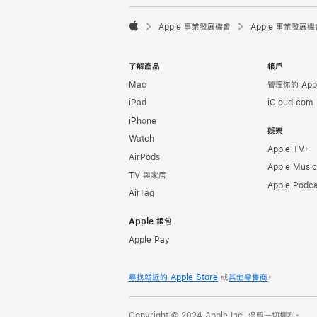

Apple 事業發展機會
Apple 事業發展機
Apple
了解產品
帳戶
Mac
管理你的 Appl
iPad
iCloud.com
iPhone
娛樂
Watch
Apple TV+
AirPods
Apple Music
TV 與家居
Apple Podca
AirTag
Apple 銀包
Apple Pay
尋找就近的 Apple Store
或
其他零售商
。
Copyright © 2024 Apple Inc. 保留一切權利。