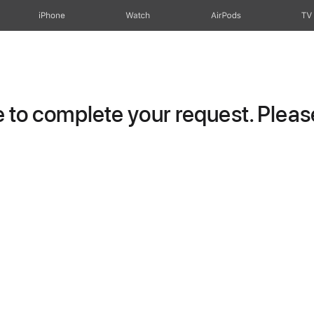
iPhone
Watch
AirPods
TV
to complete your request. Please 