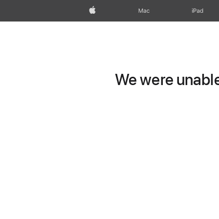
Apple
Mac
iPad
We were unable 