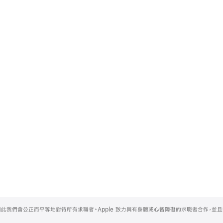
，因此我們會公正而平等地對待所有求職者。Apple 致力與有身體或心智障礙的求職者合作，並