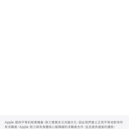
Apple
Footer
Apple 提供平等的就業機會，致力實踐多元共融文化，因此我們會公正而平等地對待所
有求職者。Apple 致力與有身體或心智障礙的求職者合作，並且提供適當的遷就。