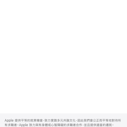
Apple
Footer
Apple 提供平等的就業機會，致力實踐多元共融文化，因此我們會公正而平等地對待所
有求職者。Apple 致力與有身體或心智障礙的求職者合作，並且提供適當的遷就。