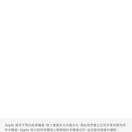
Apple
Footer
Apple 提供平等的就業機會，致力實踐多元共融文化，因此我們會公正而平等地對待所
有求職者。Apple 致力與有身體或心智障礙的求職者合作，並且提供適當的遷就。