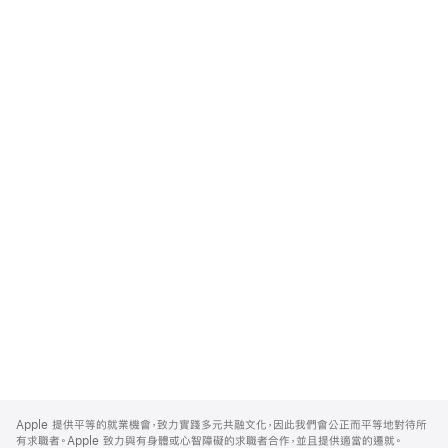
Apple
Footer
Apple 提供平等的就業機會，致力實踐多元共融文化，因此我們會公正而平等地對待所
有求職者。Apple 致力與有身體或心智障礙的求職者合作，並且提供適當的遷就。