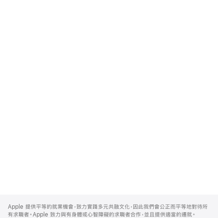
Apple
Footer
Apple 提供平等的就業機會，致力實踐多元共融文化，因此我們會公正而平等地對待所
有求職者。Apple 致力與有身體或心智障礙的求職者合作，並且提供適當的遷就。