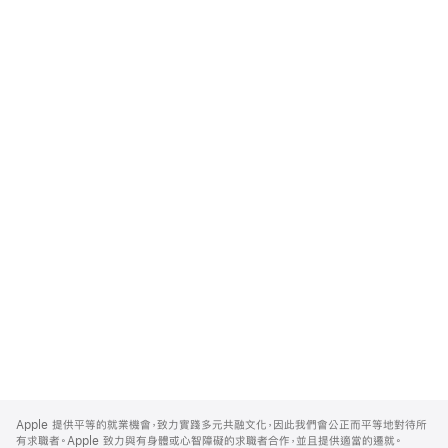
Apple
Footer
Apple 提供平等的就業機會，致力實踐多元共融文化，因此我們會公正而平等地對待所
有求職者。Apple 致力與有身體或心智障礙的求職者合作，並且提供適當的遷就。