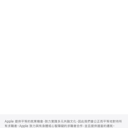
Apple
Footer
Apple 提供平等的就業機會，致力實踐多元共融文化，因此我們會公正而平等地對待所
有求職者。Apple 致力與有身體或心智障礙的求職者合作，並且提供適當的遷就。