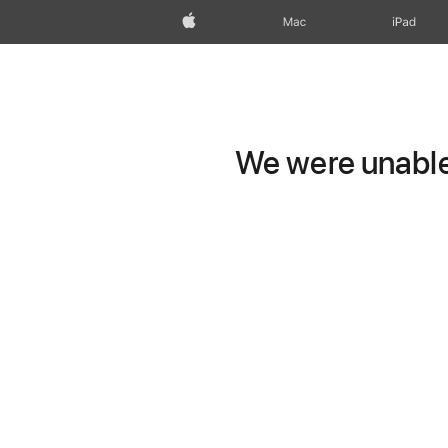
Apple
Mac
iPad
We were unable 