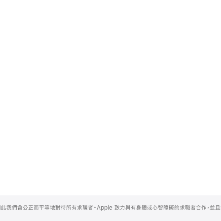
，因此我們會公正而平等地對待所有求職者。Apple 致力與有身體或心智障礙的求職者合作，並