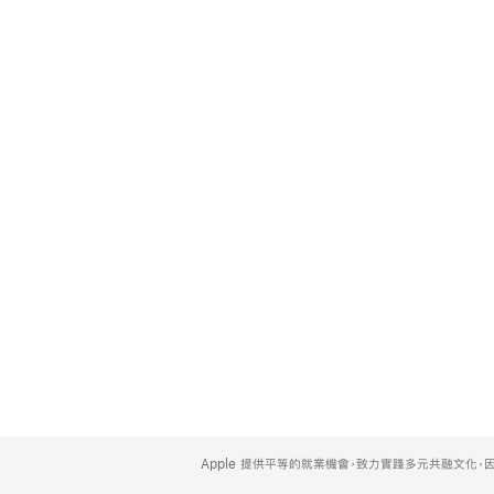
Apple
Footer
Apple 提供平等的就業機會，致力實踐多元共融文化