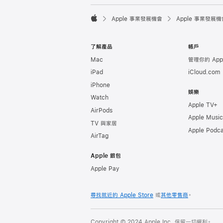

Apple 事業發展機會
Apple 事業發展機
Apple
了解產品
帳戶
Mac
管理你的 Appl
iPad
iCloud.com
iPhone
娛樂
Watch
Apple TV+
AirPods
Apple Music
TV 與家居
Apple Podca
AirTag
Apple 銀包
Apple Pay
尋找就近的 Apple Store
或
其他零售商
。
Copyright © 2024 Apple Inc. 保留一切權利。