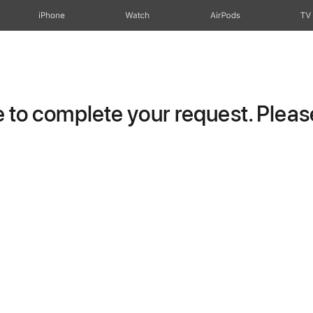
iPhone
Watch
AirPods
TV
to complete your request. Please 