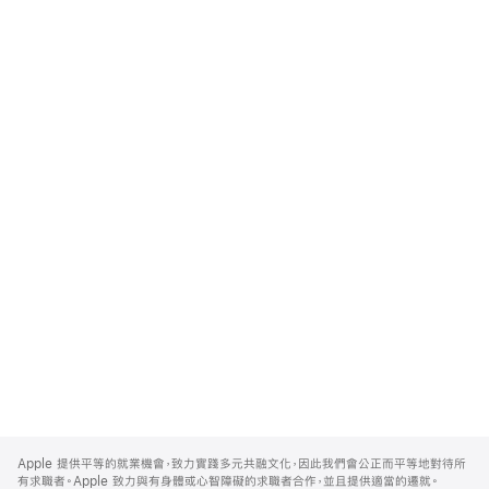
Apple
Footer
Apple 提供平等的就業機會，致力實踐多元共融文化，因此我們會公正而平等地對待所
有求職者。Apple 致力與有身體或心智障礙的求職者合作，並且提供適當的遷就。