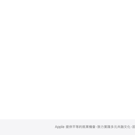
Apple
Footer
Apple 提供平等的就業機會，致力實踐多元共融文化