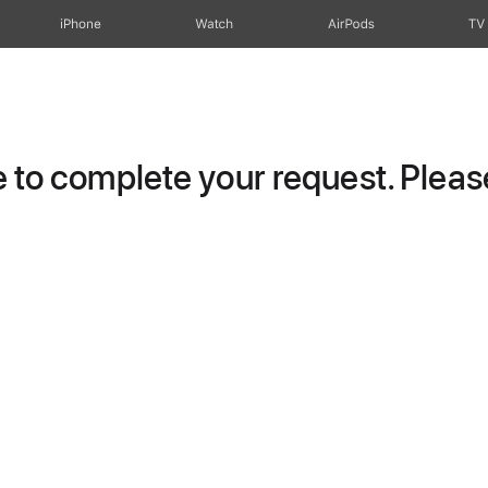
iPhone
Watch
AirPods
TV
to complete your request. Please 