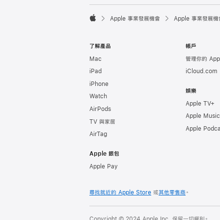

Apple 事業發展機會
Apple 事業發展機
Apple
了解產品
帳戶
Mac
管理你的 Appl
iPad
iCloud.com
iPhone
娛樂
Watch
Apple TV+
AirPods
Apple Music
TV 與家居
Apple Podca
AirTag
Apple 銀包
Apple Pay
尋找就近的 Apple Store
或
其他零售商
。
Copyright © 2024 Apple Inc. 保留一切權利。