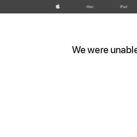
Apple
Mac
iPad
We were unable 