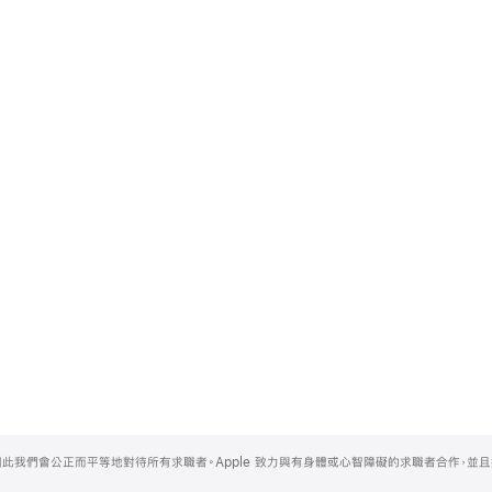
，因此我們會公正而平等地對待所有求職者。Apple 致力與有身體或心智障礙的求職者合作，並