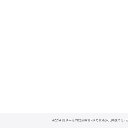
Apple
Footer
Apple 提供平等的就業機會，致力實踐多元共融文化