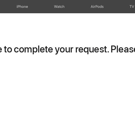
iPhone
Watch
AirPods
TV
to complete your request. Please 