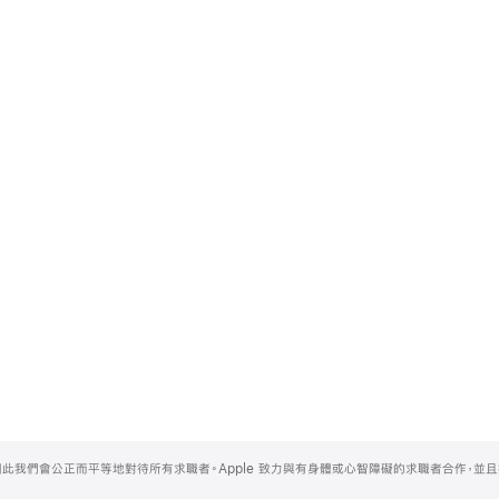
，因此我們會公正而平等地對待所有求職者。Apple 致力與有身體或心智障礙的求職者合作，並