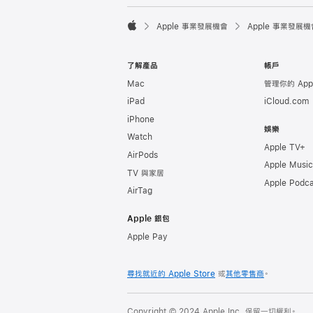

Apple 事業發展機會
Apple 事業發展機
Apple
了解產品
帳戶
Mac
管理你的 Appl
iPad
iCloud.com
iPhone
娛樂
Watch
Apple TV+
AirPods
Apple Music
TV 與家居
Apple Podca
AirTag
Apple 銀包
Apple Pay
尋找就近的 Apple Store
或
其他零售商
。
Copyright © 2024 Apple Inc. 保留一切權利。