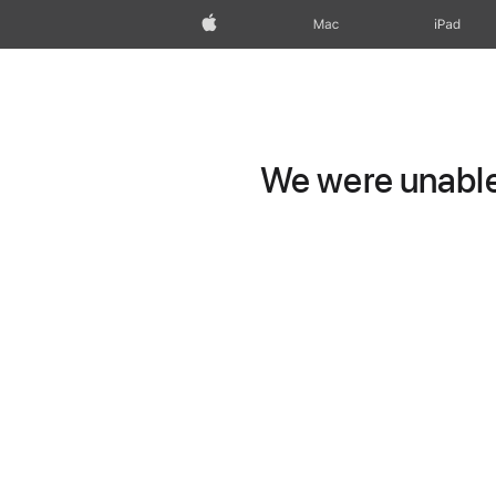
Apple
Mac
iPad
We were unable 