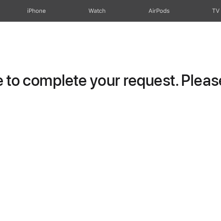
iPhone
Watch
AirPods
TV
to complete your request. Please 