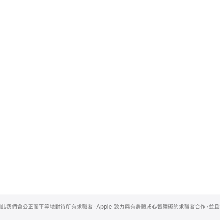
，因此我們會公正而平等地對待所有求職者。Apple 致力與有身體或心智障礙的求職者合作，並