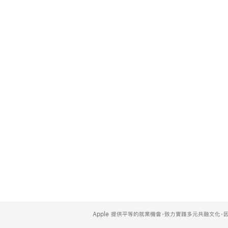
Apple
Footer
Apple 提供平等的就業機會，致力實踐多元共融文化