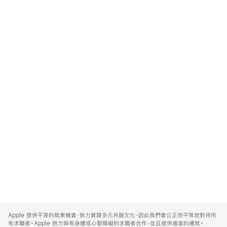
Apple
Footer
Apple 提供平等的就業機會，致力實踐多元共融文化，因此我們會公正而平等地對待所
有求職者。Apple 致力與有身體或心智障礙的求職者合作，並且提供適當的遷就。