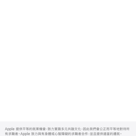
Apple
Footer
Apple 提供平等的就業機會，致力實踐多元共融文化，因此我們會公正而平等地對待所
有求職者。Apple 致力與有身體或心智障礙的求職者合作，並且提供適當的遷就。