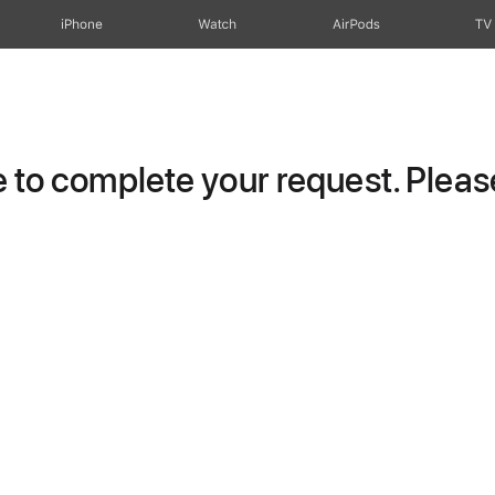
iPhone
Watch
AirPods
TV
to complete your request. Please 