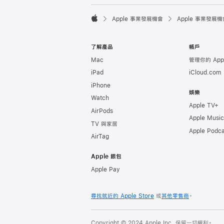

Apple 事業發展機會
Apple 事業發展機
Apple
了解產品
帳戶
Mac
管理你的 Appl
iPad
iCloud.com
iPhone
娛樂
Watch
Apple TV+
AirPods
Apple Music
TV 與家居
Apple Podca
AirTag
Apple 銀包
Apple Pay
尋找就近的 Apple Store
或
其他零售商
。
Copyright © 2024 Apple Inc. 保留一切權利。