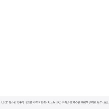
，因此我們會公正而平等地對待所有求職者。Apple 致力與有身體或心智障礙的求職者合作，並