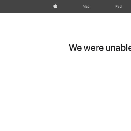
Apple
Mac
iPad
We were unable 