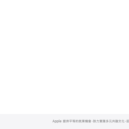
Apple
Footer
Apple 提供平等的就業機會，致力實踐多元共融文化