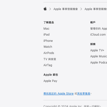

Apple 事業發展機會
Apple 事業發展機
Apple
了解產品
帳戶
Mac
管理你的 Appl
iPad
iCloud.com
iPhone
娛樂
Watch
Apple TV+
AirPods
Apple Music
TV 與家居
Apple Podca
AirTag
Apple 銀包
Apple Pay
尋找就近的 Apple Store
或
其他零售商
。
Copyright © 2024 Apple Inc. 保留一切權利。