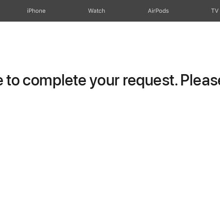
iPhone
Watch
AirPods
TV
to complete your request. Please 