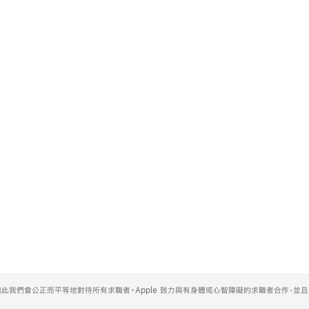
，因此我們會公正而平等地對待所有求職者。Apple 致力與有身體或心智障礙的求職者合作，並