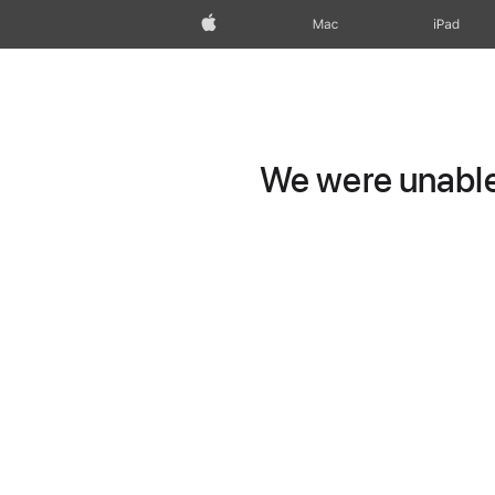
Apple
Mac
iPad
We were unable 