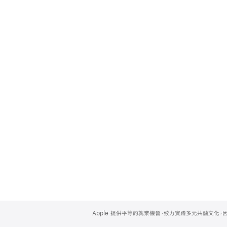
Apple
Footer
Apple 提供平等的就業機會，致力實踐多元共融文化