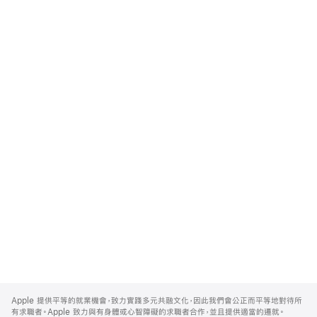
Apple
Footer
Apple 提供平等的就業機會，致力實踐多元共融文化，因此我們會公正而平等地對待所
有求職者。Apple 致力與有身體或心智障礙的求職者合作，並且提供適當的遷就。