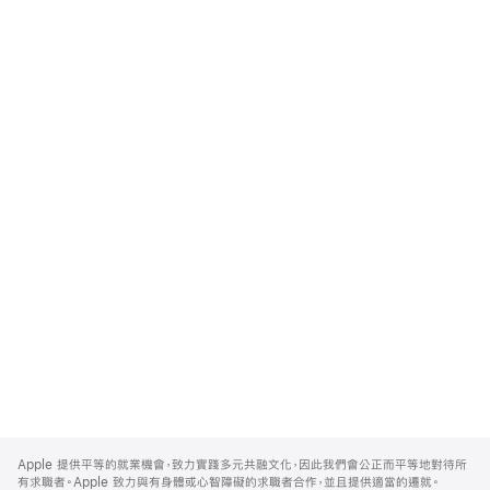
Apple
Footer
Apple 提供平等的就業機會，致力實踐多元共融文化，因此我們會公正而平等地對待所
有求職者。Apple 致力與有身體或心智障礙的求職者合作，並且提供適當的遷就。